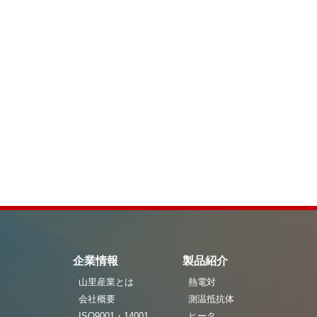
企業情報
製品紹介
山里産業とは
熱電対
会社概要
測温抵抗体
ISO9001・14001
ヒータ