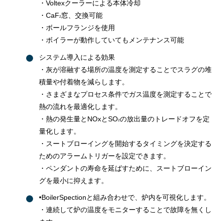
・Voltexクーラーによる本体冷却
・CaF
窓、交換可能
2
・ボールフランジを使用
・ボイラーが動作していてもメンテナンス可能
システム導入による効果
・灰が溶融する場所の温度を測定することでスラグの堆
積量や付着物を減らします。
・さまざまなプロセス条件でガス温度を測定することで
熱の流れを最適化します。
・熱の発生量とNOxとSO
の放出量のトレードオフを定
2
量化します。
・スートブローイングを開始するタイミングを決定する
ためのアラームトリガーを設定できます。
・ペンダントの寿命を延ばすために、スートブローイン
グを最小に抑えます。
•BoilerSpectionと組み合わせで、炉内を可視化します。
・連続して炉の温度をモニターすることで故障を無くし