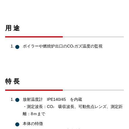
用 途
ボイラーや燃焼炉出口のCO
ガズ温度の監視
2
特 長
放射温度計 IPE140/45 を内蔵
・測定波長：CO
吸収波長、可動焦点レンズ、測定距
2
離：8ｍまで
本体の特徴