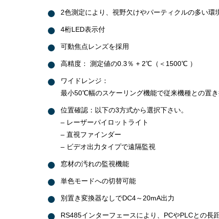
2色測定により、視野欠けやパーティクルの多い環
4桁LED表示付
可動焦点レンズを採用
高精度： 測定値の0.3％ + 2℃（＜1500℃ ）
ワイドレンジ：
最小50℃幅のスケーリング機能で従来機種との置
位置確認：以下の3方式から選択下さい。
– レーザーパイロットライト
– 直視ファインダー
– ビデオ出力タイプで遠隔監視
窓材の汚れの監視機能
単色モードへの切替可能
別置き変換器なしでDC4～20mA出力
RS485インターフェースにより、PCやPLCとの長