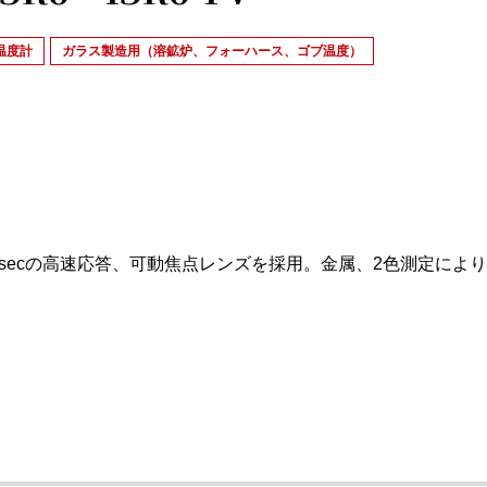
温度計
ガラス製造用（溶鉱炉、フォーハース、ゴブ温度）
。2msecの高速応答、可動焦点レンズを採用。金属、2色測定によ