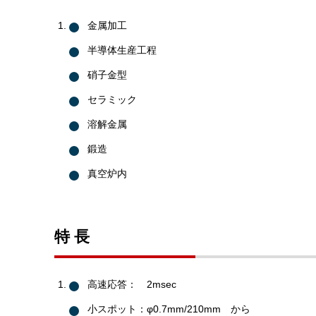
金属加工
半導体生産工程
硝子金型
セラミック
溶解金属
鍛造
真空炉内
特 長
高速応答： 2msec
小スポット：φ0.7mm/210mm から