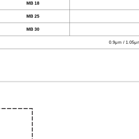
MB 18
MB 25
MB 30
0.9μｍ / 1.05μ